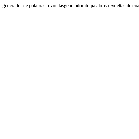
generador de palabras revueltas
generador de palabras revueltas de cua
Generador de Palabras Revueltas
Crea rompecabezas de palabras revueltas desafiantes con nuestra interf
Ayudante para Descifrar Palabras
Ingresa letras revueltas para obtener posibles combinaciones de palab
Generador de Hojas de Trabajo
Crea hojas de trabajo imprimibles de palabras revueltas con opciones p