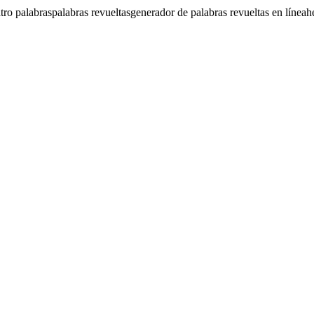
tro palabras
palabras revueltas
generador de palabras revueltas en línea
h
az fácil de usar. Perfecto para maestros, padres y entusiastas de los ju
ras, ayudando a resolver rompecabezas de palabras de manera eficiente.
ersonalizables. Genera ejercicios con pistas y categorías temáticas para