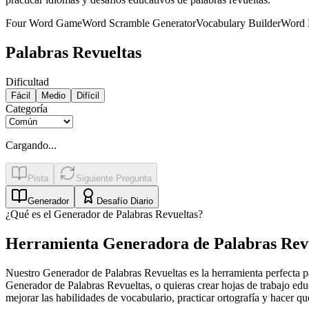
Four Word Game
Word Scramble Generator
Vocabulary Builder
Word 
Palabras Revueltas
Dificultad
Fácil
Medio
Difícil
Categoría
Cargando...
Pista
Siguiente Pregunta
Generador
Desafío Diario
¿Qué es el Generador de Palabras Revueltas?
Herramienta Generadora de Palabras Revu
Nuestro Generador de Palabras Revueltas es la herramienta perfecta pa
Generador de Palabras Revueltas, o quieras crear hojas de trabajo edu
mejorar las habilidades de vocabulario, practicar ortografía y hacer que