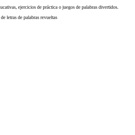
cativas, ejercicios de práctica o juegos de palabras divertidos.
de letras de palabras revueltas
ueltas se adapta a tus necesidades específicas, ya sea para actividades
o, puedes generar múltiples palabras revueltas a la vez con pistas