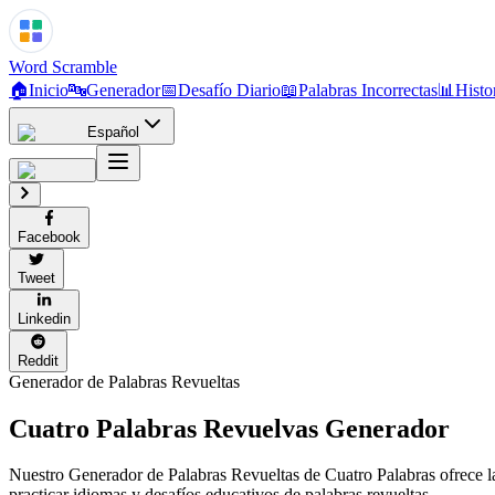
Word Scramble
🏠
Inicio
🔤
Generador
📅
Desafío Diario
📖
Palabras Incorrectas
📊
Histor
Español
Facebook
Tweet
Linkedin
Reddit
Generador de Palabras Revueltas
Cuatro Palabras
Revuelvas
Generador
Nuestro Generador de Palabras Revueltas de Cuatro Palabras ofrece la 
practicar idiomas y desafíos educativos de palabras revueltas.