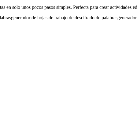
as en solo unos pocos pasos simples. Perfecta para crear actividades edu
labras
generador de hojas de trabajo de descifrado de palabras
generador 
za ajustes como temporizador o pistas. Nuestro generador de palabras rev
cribe tu respuesta en el cuadro de entrada y envíala. Para hojas de trabaj