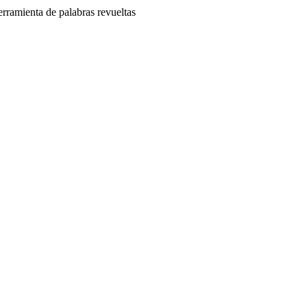
erramienta de palabras revueltas
egos de palabras que buscan desarrollar habilidades de vocabulario.
 fines educativos.