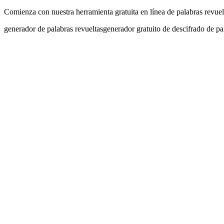
Comienza con nuestra herramienta gratuita en línea de palabras revuelt
generador de palabras revueltas
generador gratuito de descifrado de pa
Elige Tus Opciones de Palabras Revueltas
Selecciona el nivel de dificultad, la categoría de palabras y personali
en el aula, construcción de vocabulario o entretenimiento.
Resuelve las Palabras Revueltas
Descifra las letras desordenadas para descubrir la palabra original. Es
opcionales y claves de respuestas.
Sigue Tu Progreso y Comparte Resultados