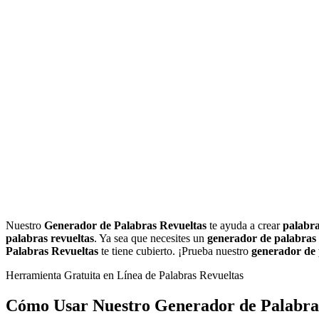
Generador de Oraciones Principales
Nuestro generador de palabras revueltas crea rompecabezas atractivos 
Herramienta Gratuita para Descifrar
Usa nuestra herramienta en línea gratuita para resolver rompecabezas 
Generador de Actividades de Ortografía
Crea actividades de ortografía interactivas con palabras revueltas para 
Nuestro
Generador de Palabras Revueltas
te ayuda a crear
palabra
palabras revueltas
. Ya sea que necesites un
generador de palabras 
Palabras Revueltas
te tiene cubierto. ¡Prueba nuestro
generador de p
Herramienta Gratuita en Línea de Palabras Revueltas
Cómo Usar Nuestro Generador de Palabra