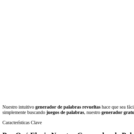
Juegos de Palabras
Juegos de palabras revueltas divertidos y atractivos
Herramientas de Aprendizaje
Recursos educativos para aulas
Desafíos Diarios
Nuevas palabras revueltas todos los días
Nuestro intuitivo
generador de palabras revueltas
hace que sea fác
simplemente buscando
juegos de palabras
, nuestro
generador gratui
Características Clave