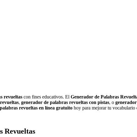
basados en palabras, perfectos para la práctica de idiomas y la compren
de palabras y practicar habilidades de vocabulario.
hacer que el aprendizaje sea divertido y atractivo.
s revueltas
con fines educativos. El
Generador de Palabras Revuelt
revueltas
,
generador de palabras revueltas con pistas
, o
generador 
alabras revueltas en línea gratuito
hoy para mejorar tu vocabulario 
s Revueltas