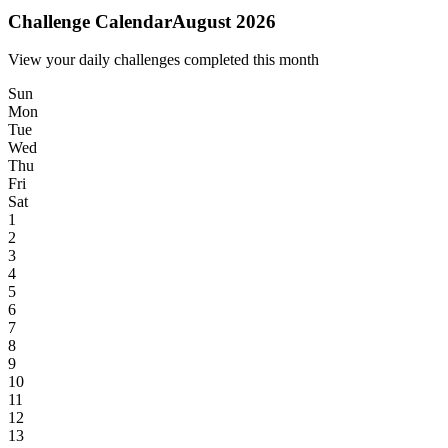
Challenge Calendar
August 2026
View your daily challenges completed this month
Sun
Mon
Tue
Wed
Thu
Fri
Sat
1
2
3
4
5
6
7
8
9
10
11
12
13