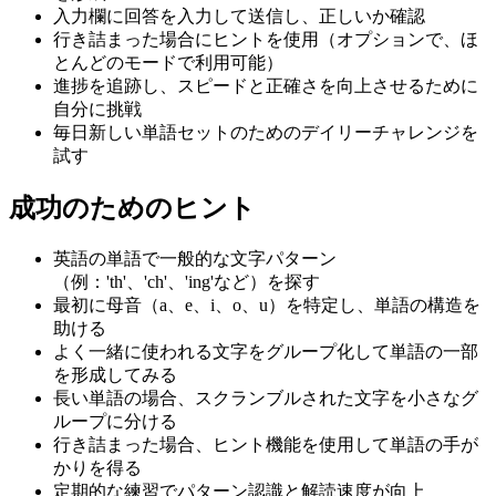
入力欄に回答を入力して送信し、正しいか確認
行き詰まった場合にヒントを使用（オプションで、ほ
とんどのモードで利用可能）
進捗を追跡し、スピードと正確さを向上させるために
自分に挑戦
毎日新しい単語セットのためのデイリーチャレンジを
試す
成功のためのヒント
英語の単語で一般的な文字パターン
（例：'th'、'ch'、'ing'など）を探す
最初に母音（a、e、i、o、u）を特定し、単語の構造を
助ける
よく一緒に使われる文字をグループ化して単語の一部
を形成してみる
長い単語の場合、スクランブルされた文字を小さなグ
ループに分ける
行き詰まった場合、ヒント機能を使用して単語の手が
かりを得る
定期的な練習でパターン認識と解読速度が向上