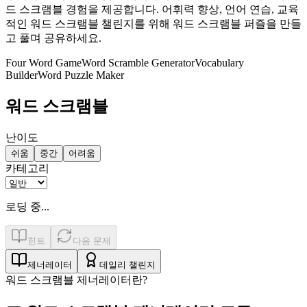
드 스크램블 경험을 제공합니다. 어휘력 향상, 언어 연습, 교육
적인 워드 스크램블 챌린지를 위해 워드 스크램블 퍼즐을 만들
고 풀며 공유하세요.
Four Word Game
Word Scramble Generator
Vocabulary
Builder
Word Puzzle Maker
워드 스크램블
난이도
쉬움
중간
어려움
카테고리
로딩 중...
힌트
다음 문제
제너레이터
데일리 챌린지
워드 스크램블 제너레이터란?