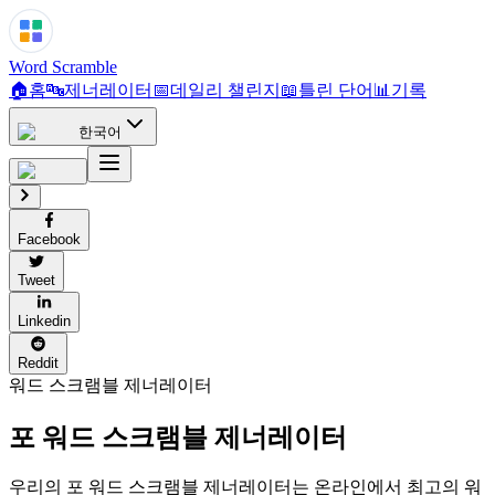
Word Scramble
🏠
홈
🔤
제너레이터
📅
데일리 챌린지
📖
틀린 단어
📊
기록
한국어
Facebook
Tweet
Linkedin
Reddit
워드 스크램블 제너레이터
포 워드
스크램블
제너레이터
우리의 포 워드 스크램블 제너레이터는 온라인에서 최고의 워