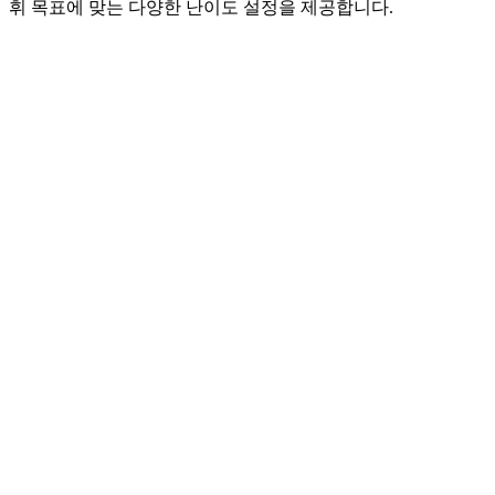
휘 목표에 맞는 다양한 난이도 설정을 제공합니다.
간단한 일반 어휘 단어
시간 압박 없음
선택 가능한 힌트 제공
난이도
쉬움
예상 소요 시간
5-10분
사용자