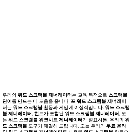
한 흥미로운 단어 기반 퍼즐을 만듭니다.
무료 풀기 도구
무료 온라인 도구를 사용해 단어 퍼즐을 풀고 어휘 실력을 연
습하세요.
철자 활동 생성기
스크램블 단어로 대화형 철자 활동을 만들어 학습을 재미있고
흥미롭게 만드세요.
우리의
워드 스크램블 제너레이터
는 교육 목적으로
스크램블
단어
를 만드는 데 도움을 줍니다.
포 워드 스크램블 제너레이
터
는
워드 스크램블
활동과 게임에 이상적입니다.
워드 스크램
블 제너레이터
,
힌트가 포함된 워드 스크램블 제너레이터
, 또
는
워드 스크램블 워크시트 제너레이터
가 필요하든, 우리의
워
드 스크램블
도구가 해결해 드립니다. 오늘 우리의
무료 온라