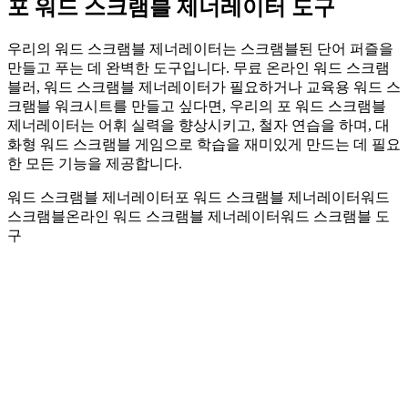
포 워드 스크램블 제너레이터 도구
우리의 워드 스크램블 제너레이터는 스크램블된 단어 퍼즐을
만들고 푸는 데 완벽한 도구입니다. 무료 온라인 워드 스크램
블러, 워드 스크램블 제너레이터가 필요하거나 교육용 워드 스
크램블 워크시트를 만들고 싶다면, 우리의 포 워드 스크램블
제너레이터는 어휘 실력을 향상시키고, 철자 연습을 하며, 대
화형 워드 스크램블 게임으로 학습을 재미있게 만드는 데 필요
한 모든 기능을 제공합니다.
워드 스크램블 제너레이터
포 워드 스크램블 제너레이터
워드
스크램블
온라인 워드 스크램블 제너레이터
워드 스크램블 도
구
스크램블 단어 생성기
사용하기 쉬운 인터페이스로 도전적인 스크램블 단어 퍼즐을
만드세요. 어휘 실력을 키우고자 하는 교사, 부모, 단어 게임 애
호가에게 완벽합니다.