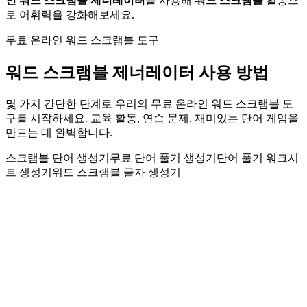
인 워드 스크램블 제너레이터
를 사용해
워드 스크램블
활동으
로 어휘력을 강화해보세요.
무료 온라인 워드 스크램블 도구
워드 스크램블 제너레이터 사용 방법
몇 가지 간단한 단계로 우리의 무료 온라인 워드 스크램블 도
구를 시작하세요. 교육 활동, 연습 문제, 재미있는 단어 게임을
만드는 데 완벽합니다.
스크램블 단어 생성기
무료 단어 풀기 생성기
단어 풀기 워크시
트 생성기
워드 스크램블 글자 생성기
워드 스크램블 옵션 선택
난이도, 단어 카테고리를 선택하고 타이머나 힌트와 같은 설정
을 맞춤화하세요. 교실 활동, 어휘력 향상, 오락 등 당신의 특정
요구에 맞게 워드 스크램블 제너레이터가 적응합니다.