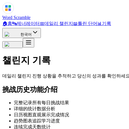
Word Scramble
🏠
홈
🔤
제너레이터
📅
데일리 챌린지
📖
틀린 단어
📊
기록
한국어
챌린지 기록
데일리 챌린지 진행 상황을 추적하고 당신의 성과를 확인하세
挑战历史功能介绍
完整记录所有每日挑战结果
详细的统计数据分析
日历视图直观展示完成情况
趋势图表追踪学习进度
连续完成天数统计