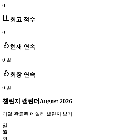
0
최고 점수
0
현재 연속
0
일
최장 연속
0
일
챌린지 캘린더
August 2026
이달 완료된 데일리 챌린지 보기
일
월
화