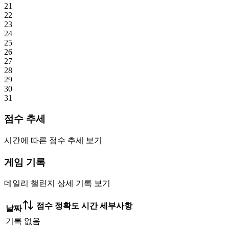
21
22
23
24
25
26
27
28
29
30
31
점수 추세
시간에 따른 점수 추세 보기
게임 기록
데일리 챌린지 상세 기록 보기
점수
정확도
시간
세부사항
날짜
기록 없음