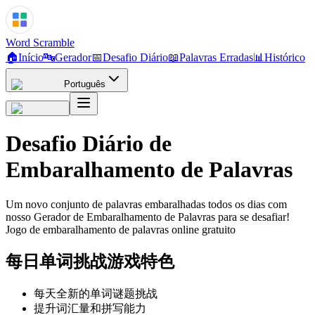
Word Scramble
🏠
Início
🔤
Gerador
📅
Desafio Diário
📖
Palavras Erradas
📊
Histórico
Português
Desafio Diário de
Embaralhamento de Palavras
Um novo conjunto de palavras embaralhadas todos os dias com
nosso Gerador de Embaralhamento de Palavras para se desafiar!
Jogo de embaralhamento de palavras online gratuito
每日单词挑战游戏特色
每天全新的单词谜题挑战
提升词汇量和拼写能力