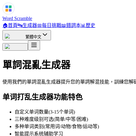
Word Scramble
🏠
首頁
🔤
生成器
📅
每日挑戰
📖
錯詞本
📊
歷史
繁體中文
單詞混亂生成器
使用我們的單詞混亂生成器提升您的單詞解混技能，訓練您解
单词打乱生成器功能特色
自定义单词数量(3-15个单词)
三种难度级别可选(简单/中等/困难)
多种单词类别(常用词/动物/食物/运动等)
智能提示系统辅助学习