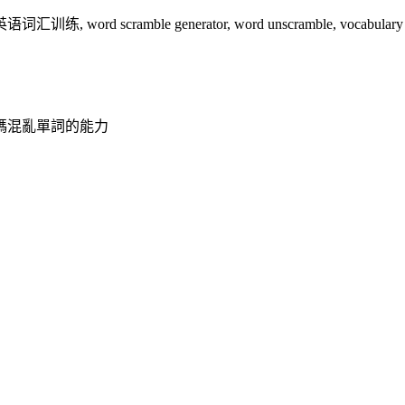
ble generator, word unscramble, vocabulary practice, 
碼混亂單詞的能力