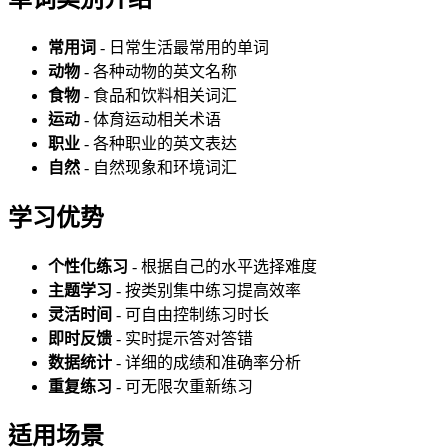
常用词
- 日常生活最常用的单词
动物
- 各种动物的英文名称
食物
- 食品和饮料相关词汇
运动
- 体育运动相关术语
职业
- 各种职业的英文表达
自然
- 自然现象和环境词汇
学习优势
个性化练习
- 根据自己的水平选择难度
主题学习
- 按类别集中练习提高效率
灵活时间
- 可自由控制练习时长
即时反馈
- 实时提示答对答错
数据统计
- 详细的成绩和准确率分析
重复练习
- 可无限次重新练习
适用场景