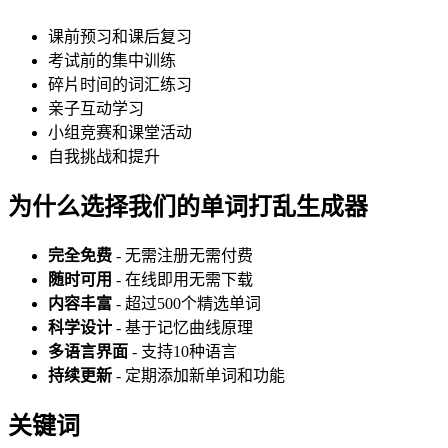
课前预习和课后复习
考试前的集中训练
碎片时间的词汇练习
亲子互动学习
小组竞赛和课堂活动
自我挑战和提升
为什么选择我们的单词打乱生成器
完全免费
- 无需注册无需付费
随时可用
- 在线即用无需下载
内容丰富
- 超过500个精选单词
科学设计
- 基于记忆曲线原理
多语言界面
- 支持10种语言
持续更新
- 定期添加新单词和功能
关键词